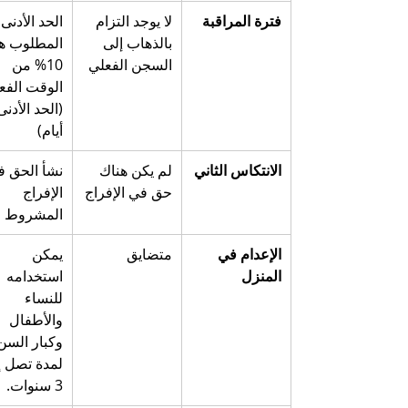
فترة المراقبة
لا يوجد التزام 
الحد الأدنى 
بالذهاب إلى 
المطلوب هو
السجن الفعلي
10% من 
الوقت الفع
أيام)
الانتكاس الثاني
لم يكن هناك 
نشأ الحق ف
حق في الإفراج
الإفراج 
المشروط
الإعدام في 
متضايق
يمكن 
المنزل
استخدامه 
للنساء 
والأطفال 
وكبار السن
لمدة تصل إ
3 سنوات.