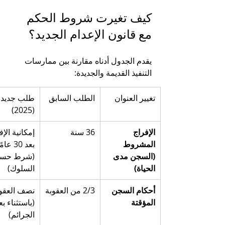
كيف تغيرت شروط الحكم 
مع قانون الإعدام الجديد؟
يقدم الجدول أدناه مقارنة بين ممارسات 
التنفيذ القديمة والجديدة:
تغيير العنوان
الطلب السابق
طلب جديد 
(2025)
الإفراج 
36 سنة
إمكانية الإف
المشروط 
بعد 30 عام
(السجن مدى 
(شرط حسن
الحياة)
السلوك)
أحكام السجن 
2/3 من العقوبة
نصف العقوب
المؤقتة
(باستثناء ب
الجرائم)