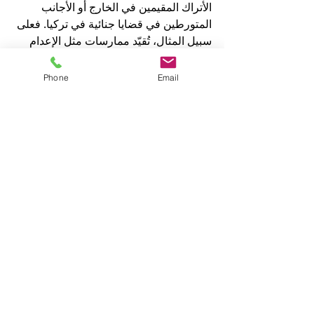
الأتراك المقيمين في الخارج أو الأجانب 
المتورطين في قضايا جنائية في تركيا. فعلى 
سبيل المثال، تُقيّد ممارسات مثل الإعدام 
المنزلي، والأساور الإلكترونية، والمراقبة، 
حرية الشخص، ولكن يُمكن حماية الروابط 
Phone
Email
الأسرية والاجتماعية.
يقوم 
الخاتمة والمشورة القانونية
يُعد 
ومع ذلك، للاستفادة من هذه الحقوق 
بفعالية، يجب اتباع الإجراءات القانونية 
بعناية. يُعدّ 