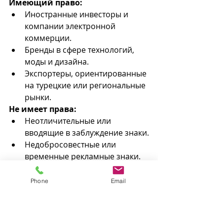
Имеющий право:
Иностранные инвесторы и 
компании электронной 
коммерции.
Бренды в сфере технологий, 
моды и дизайна.
Экспортеры, ориентированные 
на турецкие или региональные 
рынки.
Не имеет права:
Неотличительные или 
вводящие в заблуждение знаки.
Недобросовестные или 
временные рекламные знаки.
Общая оценка:
 Любой 
Phone
Email
бизнес, повышающий 
ценность бренда в Турции, 
выигрывает от защиты 