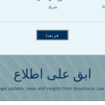
M
شريك
فريقنا
ابق على اطلاع
egal updates, news and insights from Bosphorus Law 