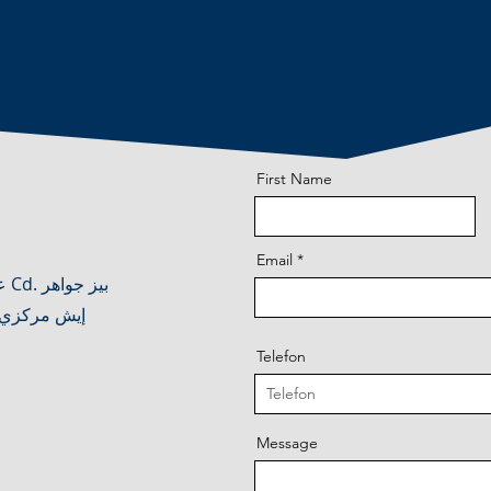
First Name
Email
عز
Telefon
Message