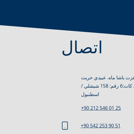
اتصال
ت باشا ماه. عبيدي حريت Cd. بيز جواهر
إيش مركزي كات:6 رقم: 158 شيشلي /
اسطنبول
+90 212 546 01 25
+90 542 253 90 51