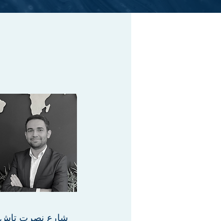
شارع نصرت تاش